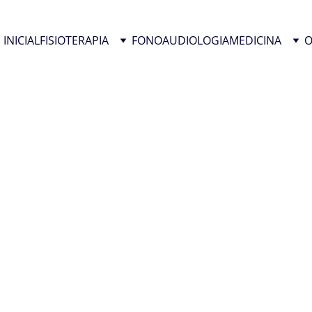
INICIAL
FISIOTERAPIA
FONOAUDIOLOGIA
MEDICINA
O
ua forma de pagamento! 
Pague seu tratamento em 
até 