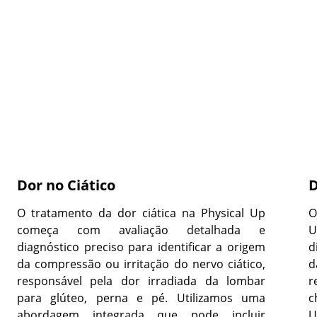
Dor no Ciático
D
O tratamento da dor ciática na Physical Up
O
começa com avaliação detalhada e
U
diagnóstico preciso para identificar a origem
d
da compressão ou irritação do nervo ciático,
d
responsável pela dor irradiada da lombar
r
para glúteo, perna e pé. Utilizamos uma
c
abordagem integrada que pode incluir
U