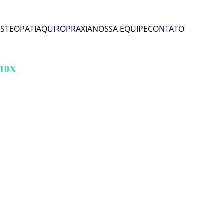
STEOPATIA
QUIROPRAXIA
NOSSA EQUIPE
CONTATO
10X
 no cartão
.